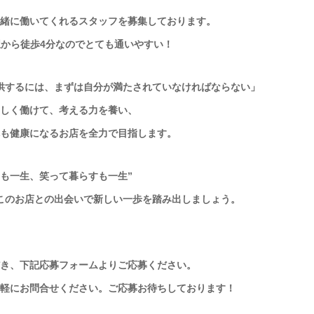
緒に働いてくれる
スタッフを募集しております。
駅から徒歩4分なので
とても通いやすい！
供するには、まずは自分が満たされて
いなければならない」
しく働けて、考える力を養い、
も健康になるお店を
全力で目指します。
すも一生、笑って暮らすも一生”
このお店との出会いで
新しい一歩を踏み出しましょう。
き、
下記応募フォームよりご応募ください。
軽にお問合せください。
ご応募お待ちしております！