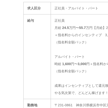
求人区分
正社員・アルバイト・パート
給与
正社員
月給
24.5
万円〜
55.7
万円【月給】245
＋指名料からのインセンティブ 3,
（指名料全額バック）
アルバイト・パート
時給
1,600
円〜
3,000
円＋指名料から
（指名料全額バック）
成果はインセンティブとして還元
やる気次第で、どんどん稼げます
勤務地
〒231-0861 神奈川県横浜市中区